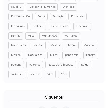
covid-19
Derechos Humanos
Dignidad
Discriminación
Droga
Ecología
Embarazo
Embriones
Embrión
Enfermedad
Eutanasia
Familia
Hijos
Humanidad
Humanos
Matrimonio
Medico
Muerte
Mujer
Mujeres
México
Naturaleza
Niños
pandemia
Parejas
Persona
Personas
Retos de la bioética
Salud
sociedad
vacuna
Vida
Ética
Síguenos