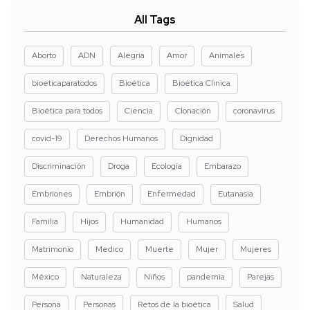
All Tags
Aborto
ADN
Alegria
Amor
Animales
bioeticaparatodos
Bioética
Bioética Clinica
Bioética para todos
Ciencia
Clonación
coronavirus
covid-19
Derechos Humanos
Dignidad
Discriminación
Droga
Ecología
Embarazo
Embriones
Embrión
Enfermedad
Eutanasia
Familia
Hijos
Humanidad
Humanos
Matrimonio
Medico
Muerte
Mujer
Mujeres
México
Naturaleza
Niños
pandemia
Parejas
Persona
Personas
Retos de la bioética
Salud