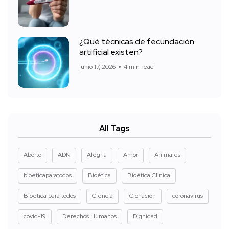
¿Qué técnicas de fecundación
artificial existen?
junio 17, 2026
4 min read
All Tags
Aborto
ADN
Alegria
Amor
Animales
bioeticaparatodos
Bioética
Bioética Clinica
Bioética para todos
Ciencia
Clonación
coronavirus
covid-19
Derechos Humanos
Dignidad