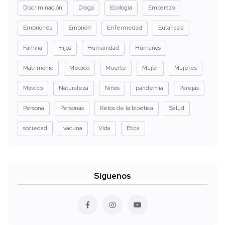
Discriminación
Droga
Ecología
Embarazo
Embriones
Embrión
Enfermedad
Eutanasia
Familia
Hijos
Humanidad
Humanos
Matrimonio
Medico
Muerte
Mujer
Mujeres
México
Naturaleza
Niños
pandemia
Parejas
Persona
Personas
Retos de la bioética
Salud
sociedad
vacuna
Vida
Ética
Síguenos