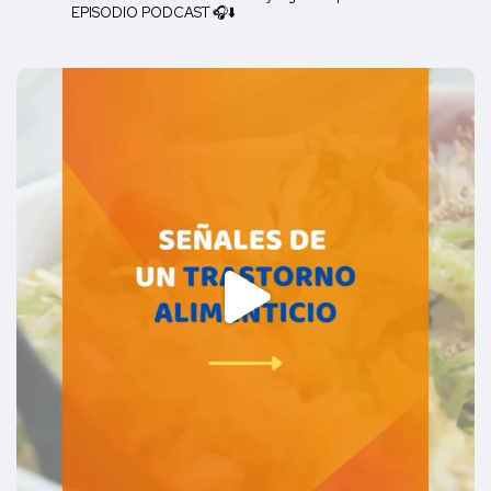
EPISODIO PODCAST 🎧⬇️