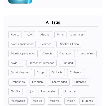
All Tags
Aborto
ADN
Alegria
Amor
Animales
bioeticaparatodos
Bioética
Bioética Clinica
Bioética para todos
Ciencia
Clonación
coronavirus
covid-19
Derechos Humanos
Dignidad
Discriminación
Droga
Ecología
Embarazo
Embriones
Embrión
Enfermedad
Eutanasia
Familia
Hijos
Humanidad
Humanos
Matrimonio
Medico
Muerte
Mujer
Mujeres