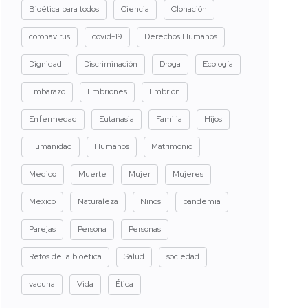
Bioética para todos
Ciencia
Clonación
coronavirus
covid-19
Derechos Humanos
Dignidad
Discriminación
Droga
Ecología
Embarazo
Embriones
Embrión
Enfermedad
Eutanasia
Familia
Hijos
Humanidad
Humanos
Matrimonio
Medico
Muerte
Mujer
Mujeres
México
Naturaleza
Niños
pandemia
Parejas
Persona
Personas
Retos de la bioética
Salud
sociedad
vacuna
Vida
Ética