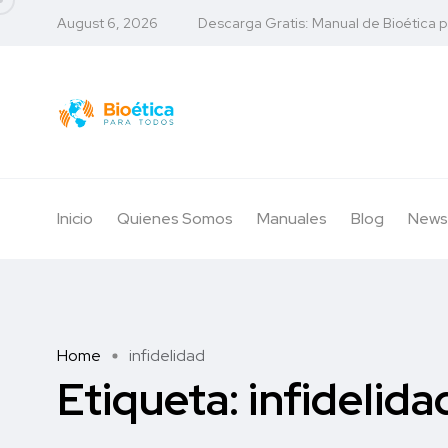
August 6, 2026
Descarga Gratis: Manual de Bioética 
Inicio
Quienes Somos
Manuales
Blog
News
Home
infidelidad
Etiqueta:
infidelida