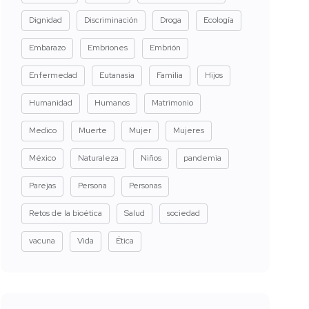
Dignidad
Discriminación
Droga
Ecología
Embarazo
Embriones
Embrión
Enfermedad
Eutanasia
Familia
Hijos
Humanidad
Humanos
Matrimonio
Medico
Muerte
Mujer
Mujeres
México
Naturaleza
Niños
pandemia
Parejas
Persona
Personas
Retos de la bioética
Salud
sociedad
vacuna
Vida
Ética