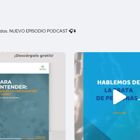
a todos. NUEVO EPISODIO PODCAST 🎧⬇️