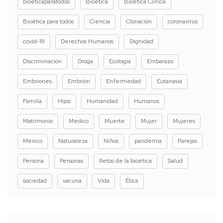
bioeticaparatodos
Bioética
Bioética Clinica
Bioética para todos
Ciencia
Clonación
coronavirus
covid-19
Derechos Humanos
Dignidad
Discriminación
Droga
Ecología
Embarazo
Embriones
Embrión
Enfermedad
Eutanasia
Familia
Hijos
Humanidad
Humanos
Matrimonio
Medico
Muerte
Mujer
Mujeres
México
Naturaleza
Niños
pandemia
Parejas
Persona
Personas
Retos de la bioética
Salud
sociedad
vacuna
Vida
Ética