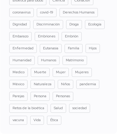
Bioética para todos
Ciencia
Clonación
coronavirus
covid-19
Derechos Humanos
Dignidad
Discriminación
Droga
Ecología
Embarazo
Embriones
Embrión
Enfermedad
Eutanasia
Familia
Hijos
Humanidad
Humanos
Matrimonio
Medico
Muerte
Mujer
Mujeres
México
Naturaleza
Niños
pandemia
Parejas
Persona
Personas
Retos de la bioética
Salud
sociedad
vacuna
Vida
Ética