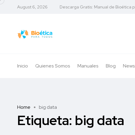
August 6, 2026
Descarga Gratis: Manual de Bioética 
Inicio
Quienes Somos
Manuales
Blog
News
Home
big data
Etiqueta:
big data