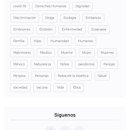
covid-19
Derechos Humanos
Dignidad
Discriminación
Droga
Ecología
Embarazo
Embriones
Embrión
Enfermedad
Eutanasia
Familia
Hijos
Humanidad
Humanos
Matrimonio
Medico
Muerte
Mujer
Mujeres
México
Naturaleza
Niños
pandemia
Parejas
Persona
Personas
Retos de la bioética
Salud
sociedad
vacuna
Vida
Ética
Síguenos