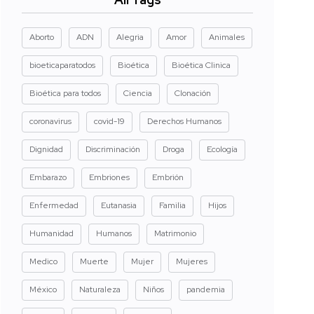
Aborto
ADN
Alegria
Amor
Animales
bioeticaparatodos
Bioética
Bioética Clinica
Bioética para todos
Ciencia
Clonación
coronavirus
covid-19
Derechos Humanos
Dignidad
Discriminación
Droga
Ecología
Embarazo
Embriones
Embrión
Enfermedad
Eutanasia
Familia
Hijos
Humanidad
Humanos
Matrimonio
Medico
Muerte
Mujer
Mujeres
México
Naturaleza
Niños
pandemia