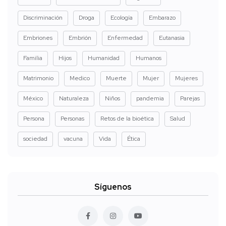
Discriminación
Droga
Ecología
Embarazo
Embriones
Embrión
Enfermedad
Eutanasia
Familia
Hijos
Humanidad
Humanos
Matrimonio
Medico
Muerte
Mujer
Mujeres
México
Naturaleza
Niños
pandemia
Parejas
Persona
Personas
Retos de la bioética
Salud
sociedad
vacuna
Vida
Ética
Síguenos