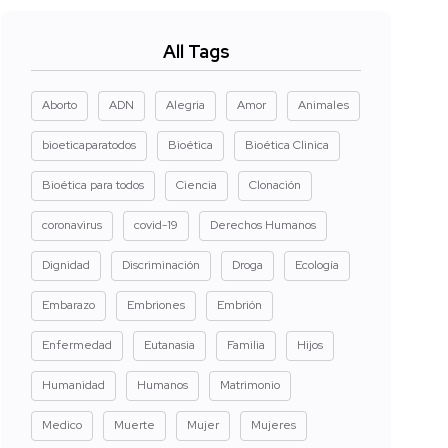
All Tags
Aborto
ADN
Alegria
Amor
Animales
bioeticaparatodos
Bioética
Bioética Clinica
Bioética para todos
Ciencia
Clonación
coronavirus
covid-19
Derechos Humanos
Dignidad
Discriminación
Droga
Ecología
Embarazo
Embriones
Embrión
Enfermedad
Eutanasia
Familia
Hijos
Humanidad
Humanos
Matrimonio
Medico
Muerte
Mujer
Mujeres