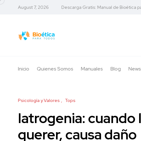
August 7, 2026
Descarga Gratis: Manual de Bioética p
Inicio
Quienes Somos
Manuales
Blog
News
Psicología y Valores
Tops
Iatrogenia: cuando 
querer, causa daño