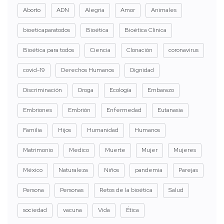
Aborto
ADN
Alegria
Amor
Animales
bioeticaparatodos
Bioética
Bioética Clinica
Bioética para todos
Ciencia
Clonación
coronavirus
covid-19
Derechos Humanos
Dignidad
Discriminación
Droga
Ecología
Embarazo
Embriones
Embrión
Enfermedad
Eutanasia
Familia
Hijos
Humanidad
Humanos
Matrimonio
Medico
Muerte
Mujer
Mujeres
México
Naturaleza
Niños
pandemia
Parejas
Persona
Personas
Retos de la bioética
Salud
sociedad
vacuna
Vida
Ética