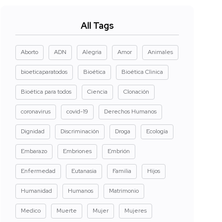
All Tags
Aborto
ADN
Alegria
Amor
Animales
bioeticaparatodos
Bioética
Bioética Clinica
Bioética para todos
Ciencia
Clonación
coronavirus
covid-19
Derechos Humanos
Dignidad
Discriminación
Droga
Ecología
Embarazo
Embriones
Embrión
Enfermedad
Eutanasia
Familia
Hijos
Humanidad
Humanos
Matrimonio
Medico
Muerte
Mujer
Mujeres