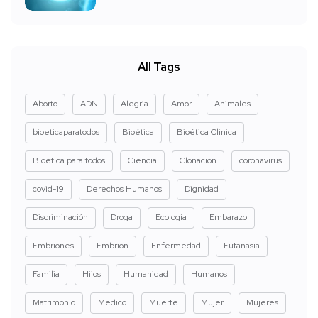
All Tags
Aborto
ADN
Alegria
Amor
Animales
bioeticaparatodos
Bioética
Bioética Clinica
Bioética para todos
Ciencia
Clonación
coronavirus
covid-19
Derechos Humanos
Dignidad
Discriminación
Droga
Ecología
Embarazo
Embriones
Embrión
Enfermedad
Eutanasia
Familia
Hijos
Humanidad
Humanos
Matrimonio
Medico
Muerte
Mujer
Mujeres