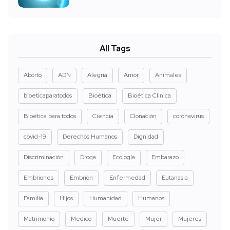
All Tags
Aborto
ADN
Alegria
Amor
Animales
bioeticaparatodos
Bioética
Bioética Clinica
Bioética para todos
Ciencia
Clonación
coronavirus
covid-19
Derechos Humanos
Dignidad
Discriminación
Droga
Ecología
Embarazo
Embriones
Embrión
Enfermedad
Eutanasia
Familia
Hijos
Humanidad
Humanos
Matrimonio
Medico
Muerte
Mujer
Mujeres