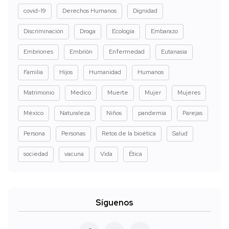
covid-19
Derechos Humanos
Dignidad
Discriminación
Droga
Ecología
Embarazo
Embriones
Embrión
Enfermedad
Eutanasia
Familia
Hijos
Humanidad
Humanos
Matrimonio
Medico
Muerte
Mujer
Mujeres
México
Naturaleza
Niños
pandemia
Parejas
Persona
Personas
Retos de la bioética
Salud
sociedad
vacuna
Vida
Ética
Síguenos