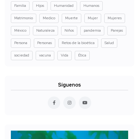
Familia
Hijos
Humanidad
Humanos
Matrimonio
Medico
Muerte
Mujer
Mujeres
México
Naturaleza
Niños
pandemia
Parejas
Persona
Personas
Retos de la bioética
Salud
sociedad
vacuna
Vida
Ética
Síguenos