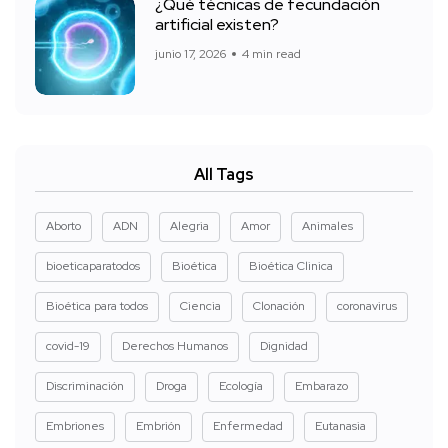
¿Qué técnicas de fecundación
artificial existen?
junio 17, 2026
4 min read
All Tags
Aborto
ADN
Alegria
Amor
Animales
bioeticaparatodos
Bioética
Bioética Clinica
Bioética para todos
Ciencia
Clonación
coronavirus
covid-19
Derechos Humanos
Dignidad
Discriminación
Droga
Ecología
Embarazo
Embriones
Embrión
Enfermedad
Eutanasia