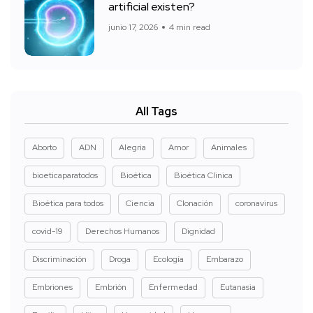
artificial existen?
junio 17, 2026
4 min read
All Tags
Aborto
ADN
Alegria
Amor
Animales
bioeticaparatodos
Bioética
Bioética Clinica
Bioética para todos
Ciencia
Clonación
coronavirus
covid-19
Derechos Humanos
Dignidad
Discriminación
Droga
Ecología
Embarazo
Embriones
Embrión
Enfermedad
Eutanasia