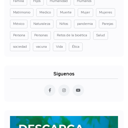
Familia
Hijos
Humanidad
Humanos
Matrimonio
Medico
Muerte
Mujer
Mujeres
México
Naturaleza
Niños
pandemia
Parejas
Persona
Personas
Retos de la bioética
Salud
sociedad
vacuna
Vida
Ética
Síguenos