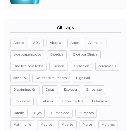
All Tags
Aborto
ADN
Alegria
Amor
Animales
bioeticaparatodos
Bioética
Bioética Clinica
Bioética para todos
Ciencia
Clonación
coronavirus
covid-19
Derechos Humanos
Dignidad
Discriminación
Droga
Ecología
Embarazo
Embriones
Embrión
Enfermedad
Eutanasia
Familia
Hijos
Humanidad
Humanos
Matrimonio
Medico
Muerte
Mujer
Mujeres