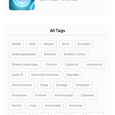
All Tags
Aborto
ADN
Alegria
Amor
Animales
bioeticaparatodos
Bioética
Bioética Clinica
Bioética para todos
Ciencia
Clonación
coronavirus
covid-19
Derechos Humanos
Dignidad
Discriminación
Droga
Ecología
Embarazo
Embriones
Embrión
Enfermedad
Eutanasia
Familia
Hijos
Humanidad
Humanos