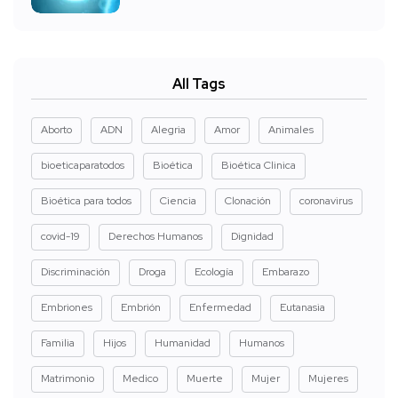
All Tags
Aborto
ADN
Alegria
Amor
Animales
bioeticaparatodos
Bioética
Bioética Clinica
Bioética para todos
Ciencia
Clonación
coronavirus
covid-19
Derechos Humanos
Dignidad
Discriminación
Droga
Ecología
Embarazo
Embriones
Embrión
Enfermedad
Eutanasia
Familia
Hijos
Humanidad
Humanos
Matrimonio
Medico
Muerte
Mujer
Mujeres