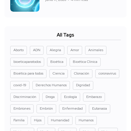
All Tags
Aborto
ADN
Alegria
Amor
Animales
bioeticaparatodos
Bioética
Bioética Clinica
Bioética para todos
Ciencia
Clonación
coronavirus
covid-19
Derechos Humanos
Dignidad
Discriminación
Droga
Ecología
Embarazo
Embriones
Embrión
Enfermedad
Eutanasia
Familia
Hijos
Humanidad
Humanos