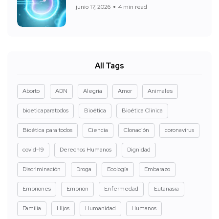
junio 17, 2026
4 min read
All Tags
Aborto
ADN
Alegria
Amor
Animales
bioeticaparatodos
Bioética
Bioética Clinica
Bioética para todos
Ciencia
Clonación
coronavirus
covid-19
Derechos Humanos
Dignidad
Discriminación
Droga
Ecología
Embarazo
Embriones
Embrión
Enfermedad
Eutanasia
Familia
Hijos
Humanidad
Humanos