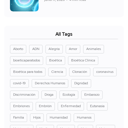
All Tags
Aborto
ADN
Alegria
Amor
Animales
bioeticaparatodos
Bioética
Bioética Clinica
Bioética para todos
Ciencia
Clonación
coronavirus
covid-19
Derechos Humanos
Dignidad
Discriminación
Droga
Ecología
Embarazo
Embriones
Embrión
Enfermedad
Eutanasia
Familia
Hijos
Humanidad
Humanos