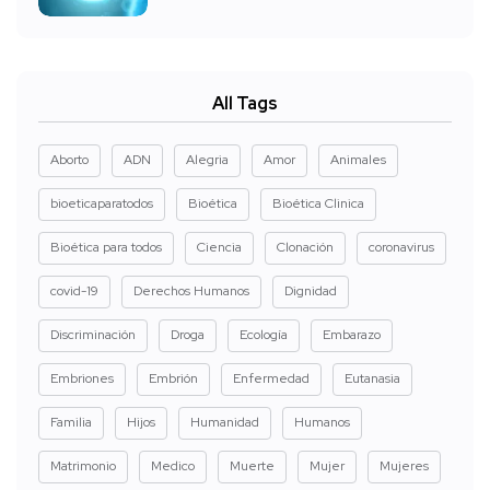
All Tags
Aborto
ADN
Alegria
Amor
Animales
bioeticaparatodos
Bioética
Bioética Clinica
Bioética para todos
Ciencia
Clonación
coronavirus
covid-19
Derechos Humanos
Dignidad
Discriminación
Droga
Ecología
Embarazo
Embriones
Embrión
Enfermedad
Eutanasia
Familia
Hijos
Humanidad
Humanos
Matrimonio
Medico
Muerte
Mujer
Mujeres