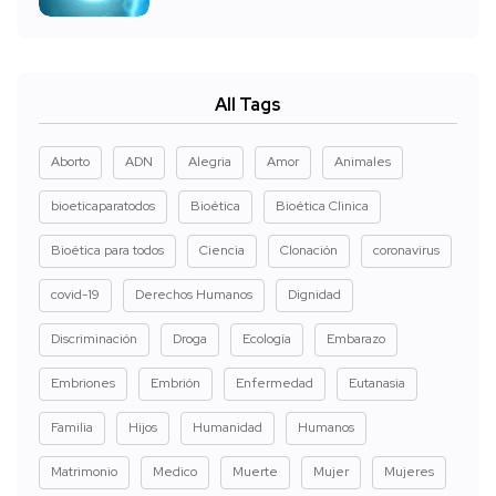
All Tags
Aborto
ADN
Alegria
Amor
Animales
bioeticaparatodos
Bioética
Bioética Clinica
Bioética para todos
Ciencia
Clonación
coronavirus
covid-19
Derechos Humanos
Dignidad
Discriminación
Droga
Ecología
Embarazo
Embriones
Embrión
Enfermedad
Eutanasia
Familia
Hijos
Humanidad
Humanos
Matrimonio
Medico
Muerte
Mujer
Mujeres