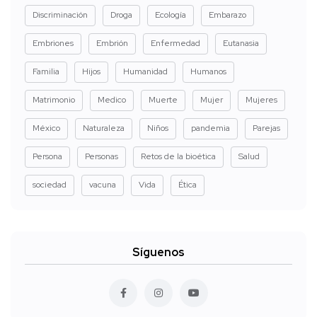
Discriminación
Droga
Ecología
Embarazo
Embriones
Embrión
Enfermedad
Eutanasia
Familia
Hijos
Humanidad
Humanos
Matrimonio
Medico
Muerte
Mujer
Mujeres
México
Naturaleza
Niños
pandemia
Parejas
Persona
Personas
Retos de la bioética
Salud
sociedad
vacuna
Vida
Ética
Síguenos