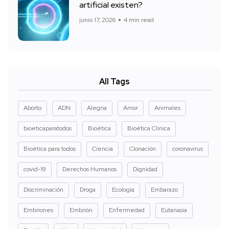
artificial existen?
junio 17, 2026
4 min read
All Tags
Aborto
ADN
Alegria
Amor
Animales
bioeticaparatodos
Bioética
Bioética Clinica
Bioética para todos
Ciencia
Clonación
coronavirus
covid-19
Derechos Humanos
Dignidad
Discriminación
Droga
Ecología
Embarazo
Embriones
Embrión
Enfermedad
Eutanasia