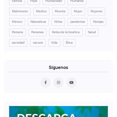
Familia
Hijos
Humanidad
Humanos
Matrimonio
Medico
Muerte
Mujer
Mujeres
México
Naturaleza
Niños
pandemia
Parejas
Persona
Personas
Retos de la bioética
Salud
sociedad
vacuna
Vida
Ética
Síguenos